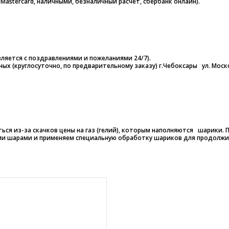
 Mastercard, наличными, безналичный расчет, сбербанк онлайн).
ляется с поздравлениями и пожеланиями 24/7).
дных (круглосуточно, по предварительному заказу) г.Чебоксары ул. Моск
ся из-за скачков цены на газ (гелий), которым наполняются шарики.
и шарами и применяем специальную обработку шариков для продолжи