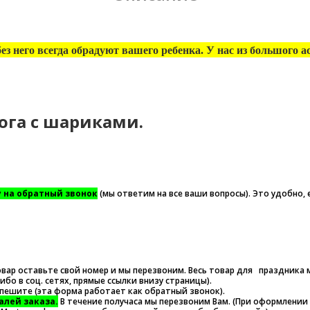
ез него всегда обрадуют вашего ребенка. У нас из большого
ога с шариками.
у на обратный звонок
(мы ответим на все ваши вопросы). Это удобно, 
овар оставьте свой номер и мы перезвоним. Весь товар для праздника
 либо в соц. сетях, прямые ссылки внизу страницы).
спешите (эта форма работает как обратный звонок).
алей заказа.
В течение получаса мы перезвоним Вам. (При оформлении