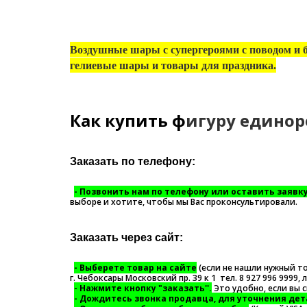
Воздушные шары с супергероями с поводом и б
гелиевые шары и товары для праздника.
Как купить ф
игуру единор
Заказать по телефону:
- П
озвонить нам по телефону или оставить заявк
выборе и хотите, чтобы мы Вас проконсультировали.
Заказать через сайт:
- Выберете товар на сайте
(если не нашли нужный т
г. Чебоксары Московский пр. 39 к 1 тел. 8 927 996 9999,
- Нажмите кнопку "заказать''.
Это удобно, если вы 
- Дождитесь звонка продавца, для уточнения дет