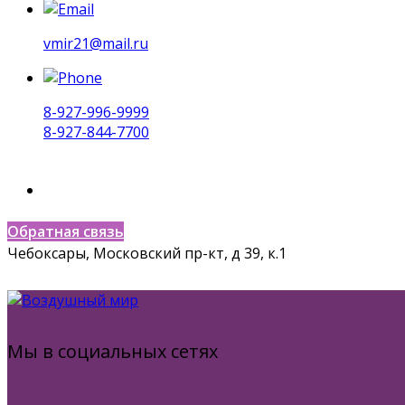
vmir21@mail.ru
8-927-996-9999
8-927-844-7700
Обратная связь
Чебоксары, Московский пр-кт, д 39, к.1
Мы в социальных сетях