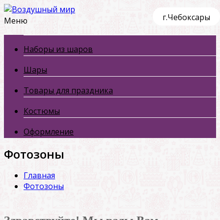
г.Чебоксары
Меню
Наборы из шаров
Шары
Товары для праздника
Костюмы
Оформление
Фотозоны
Главная
Фотозоны