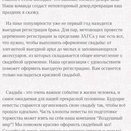
Наша команда создаст неповторимый декор,превращая ваш
праздник в сказку.
На пике популярности уже не первый год находится
выездная регистрация брака. Для пар, мечтающих провести
церемонию регистрации за пределами ЗАГСа у нас есть все,
что нужно, чтобы выполнить оформление свадьбы: от
элегантной выездной арки до милых и запоминающихся
аксессуаров, из которых складывается общее впечатление о
свадебной церемонии. Наша организация с удовольствием
поможет оформить выездную регистрацию. Вам останется
только насладиться красивой свадьбой.
Свадьба - это очень важное событие в жизни человека, и
самое ожидаемая для нашей прекрасной половины. Будущие
невесты стараются организовать свою свадьбу так, чтобы всё
прошло идеально. Часть хлопоты невесты по подготовке
торжества может взять на себя наша компания “Воздушный
мир”! Мы поможем красиво оформить свадебный зал!
Свадебный декор, украшение на машину (прокат и аренда),