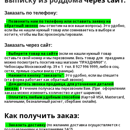
Заказать по телефону:
- П
озвонить нам по телефону или оставить заявку на
обратный звонок
(мы ответим на все ваши вопросы). Это удобно,
если Вы не нашли нужный товар или сомневаетесь в выборе и
хотите, чтобы мы Вас проконсультировали.
Заказать через сайт:
- Выберете товар на сайте
(если не нашли нужный товар
оставьте свой номер и мы перезвоним. Весь товар для праздника
можно посмотреть посетив наш магазин "ПРАЗДНИКИ'' г.
Чебоксары Московский пр. 39 к 1 тел. 8 927 996 9999, либо в соц.
сетях, прямые ссылки внизу страницы).
- Нажмите кнопку "заказать''.
Это удобно, если вы спешите
(эта форма работает как обратный звонок).
- Дождитесь звонка продавца, для уточнения деталей
заказа.
В течение получаса мы перезвоним Вам. (При оформлении
заказа можно изменить количество и цвет шариков).
- Оплатить любым удобным способом
(Картой VISA, Mastercard,
наличными, безналичный расчет, сбербанк онлайн).
Как получить заказ:
- Заказать доставку
(по желанию доставка осуществляется с
поздравлениями и пожеланиями 24/7).